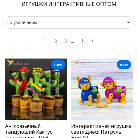
ИГРУШКИ ИНТЕРАКТИВНЫЕ ОПТОМ
1
2
3
5
...
new
new
Англоязычный
Интерактивная игрушка
танцующий Кактус
светящиеся Патруль
повторюшка USB
Hod-10