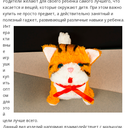
Родители желают для своего ребенка самого лучшего, что
касается и вещей, которые окружают дитя. При этом важно
купить не просто предмет, а действительно занятный и
полезный
гаджет, развивающий различные навыки у ребенка.
Инт
ера
кти
вны
е
игр
ушк
и
куп
ить
опт
ом
для
это
й
цели лучше всего.
Данный вид изделий напрямую взаимодействует с малышом,