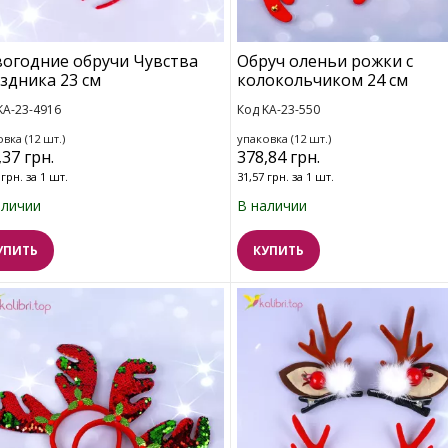
огодние обручи Чувства
Обруч оленьи рожки с
здника 23 см
колокольчиком 24 см
KA-23-4916
Код KA-23-550
вка (12 шт.)
упаковка (12 шт.)
,37 грн.
378,84 грн.
 грн. за 1 шт.
31,57 грн. за 1 шт.
аличии
В наличии
УПИТЬ
КУПИТЬ