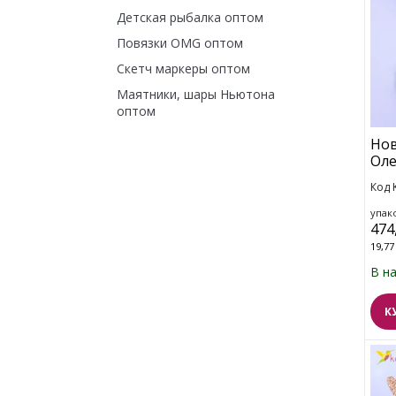
Детская рыбалка оптом
Повязки OMG оптом
Скетч маркеры оптом
Маятники, шары Ньютона
оптом
Нов
Оле
Код 
упако
474
19,77
В н
К