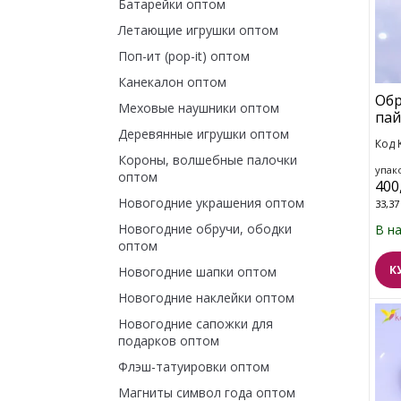
Батарейки оптом
Летающие игрушки оптом
Поп-ит (pop-it) оптом
Канекалон оптом
Обр
Меховые наушники оптом
пай
Деревянные игрушки оптом
Код 
Короны, волшебные палочки
упако
оптом
400
Новогодние украшения оптом
33,37
Новогодние обручи, ободки
В н
оптом
К
Новогодние шапки оптом
Новогодние наклейки оптом
Новогодние сапожки для
подарков оптом
Флэш-татуировки оптом
Магниты символ года оптом