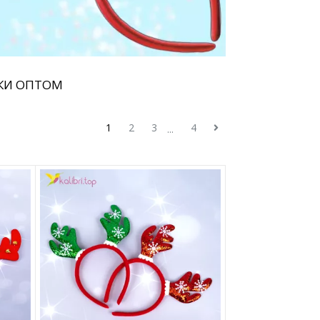
КИ ОПТОМ
1
2
3
4
...