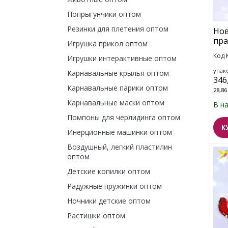
Попрыгунчики оптом
Резинки для плетения оптом
Нов
пра
Игрушка прикол оптом
Код 
Игрушки интерактивные оптом
упако
Карнавальные крылья оптом
346
Карнавальные парики оптом
28,86
Карнавальные маски оптом
В н
Помпоны для черлидинга оптом
К
Инерционные машинки оптом
Воздушный, легкий пластилин
оптом
Детские копилки оптом
Радужные пружинки оптом
Ночники детские оптом
Растишки оптом