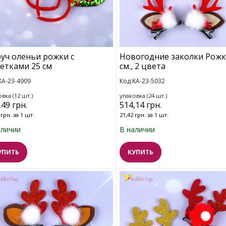
уч оленьи рожки с
Новогодние заколки Рожк
етками 25 см
см., 2 цвета
KA-23-4909
Код KA-23-5032
вка (12 шт.)
упаковка (24 шт.)
,49 грн.
514,14 грн.
 грн. за 1 шт.
21,42 грн. за 1 шт.
аличии
В наличии
УПИТЬ
КУПИТЬ