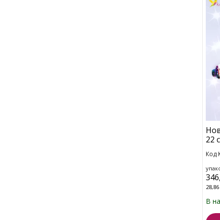
Нов
22 
Код 
упако
346
28,86
В н