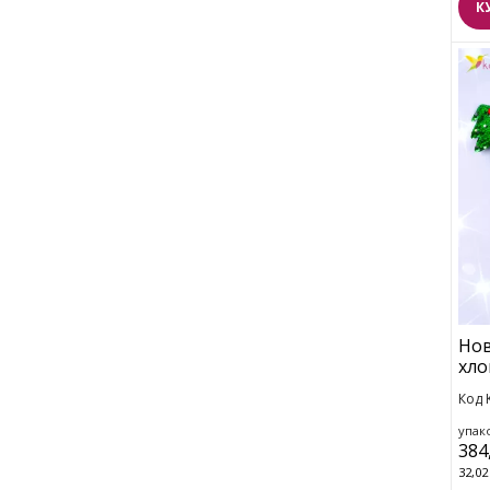
К
Нов
хло
Код 
упако
384
32,02