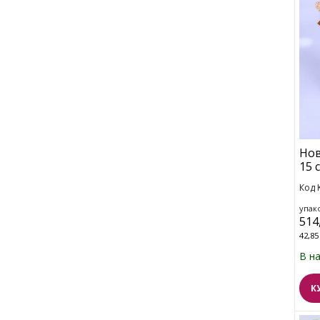
Нов
15 
Код 
упако
514
42,85
В н
К