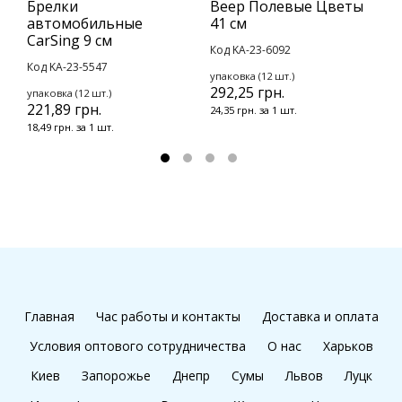
Брелки
Веер Полевые Цветы
Б
автомобильные
41 см
З
CarSing 9 см
Код KA-23-6092
К
Код KA-23-5547
упаковка (12 шт.)
у
292,25 грн.
1
упаковка (12 шт.)
221,89 грн.
24,35 грн. за 1 шт.
9
18,49 грн. за 1 шт.
Главная
Час работы и контакты
Доставка и оплата
Условия оптового сотрудничества
О нас
Харьков
Киев
Запорожье
Днепр
Сумы
Львов
Луцк