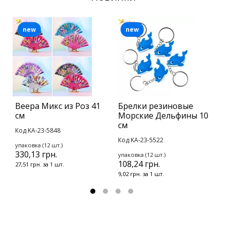
new
new
Веера Микс из Роз 41
Брелки резиновые
Б
см
Морские Дельфины 10
Г
см
Код KA-23-5848
К
Код KA-23-5522
упаковка (12 шт.)
у
330,13 грн.
1
упаковка (12 шт.)
108,24 грн.
27,51 грн. за 1 шт.
1
9,02 грн. за 1 шт.