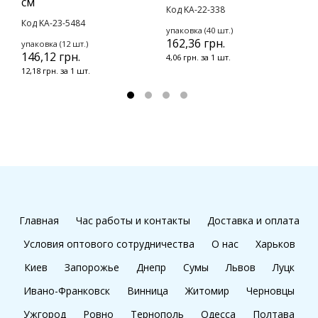
см
У
Код KA-22-338
Код KA-23-5484
К
упаковка (40 шт.)
162,36 грн.
упаковка (12 шт.)
у
146,12 грн.
1
4,06 грн. за 1 шт.
12,18 грн. за 1 шт.
1
Главная
Час работы и контакты
Доставка и оплата
Условия оптового сотрудничества
О нас
Харьков
Киев
Запорожье
Днепр
Сумы
Львов
Луцк
Ивано-Франковск
Винница
Житомир
Черновцы
Ужгород
Ровно
Тернополь
Одесса
Полтава