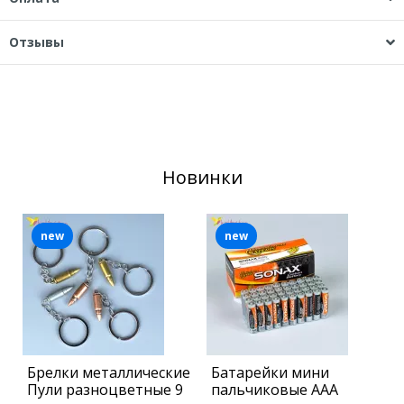
Отзывы
Новинки
new
new
Брелки металлические
Батарейки мини
Н
Пули разноцветные 9
пальчиковые ААА
а