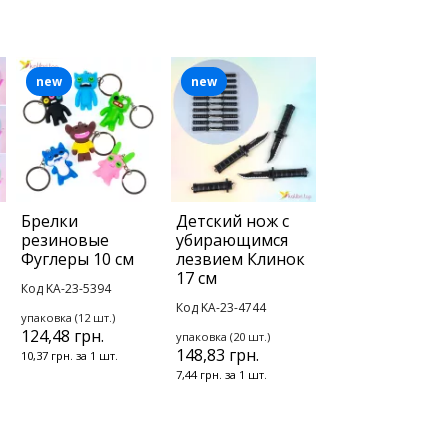
new
new
Брелки
Детский нож с
резиновые
убирающимся
Фуглеры 10 см
лезвием Клинок
17 см
Код KA-23-5394
Код KA-23-4744
упаковка (12 шт.)
124,48 грн.
упаковка (20 шт.)
148,83 грн.
10,37 грн. за 1 шт.
7,44 грн. за 1 шт.