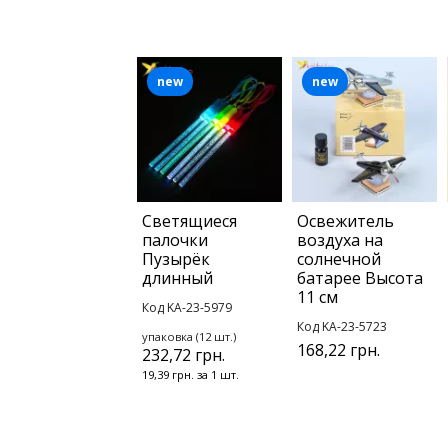
new
new
Светящиеся
Освежитель
палочки
воздуха на
Пузырёк
солнечной
длинный
батарее Высота
11 см
Код KA-23-5979
Код KA-23-5723
упаковка (12 шт.)
168,22 грн.
232,72 грн.
19,39 грн. за 1 шт.