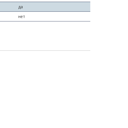
да
нет