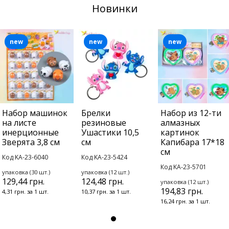
Новинки
new
new
new
Набор машинок
Брелки
Набор из 12-ти
на листе
резиновые
алмазных
инерционные
Ушастики 10,5
картинок
Зверята 3,8 см
см
Капибара 17*18
см
Код KA-23-6040
Код KA-23-5424
Код KA-23-5701
упаковка (30 шт.)
упаковка (12 шт.)
129,44 грн.
124,48 грн.
упаковка (12 шт.)
194,83 грн.
4,31 грн. за 1 шт.
10,37 грн. за 1 шт.
16,24 грн. за 1 шт.