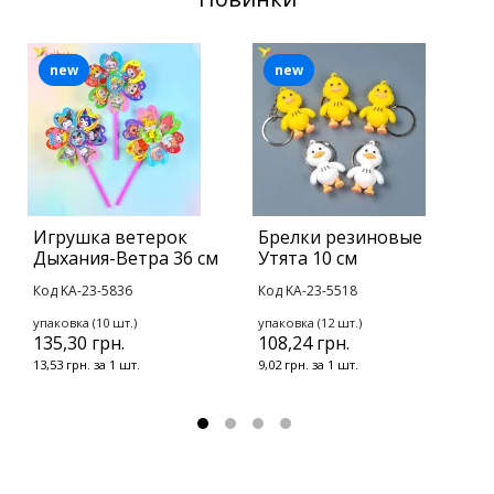
new
new
Игрушка ветерок
Брелки резиновые
С
Дыхания-Ветра 36 см
Утята 10 см
К
Код KA-23-5836
Код KA-23-5518
К
упаковка (10 шт.)
упаковка (12 шт.)
у
135,30 грн.
108,24 грн.
2
13,53 грн. за 1 шт.
9,02 грн. за 1 шт.
2