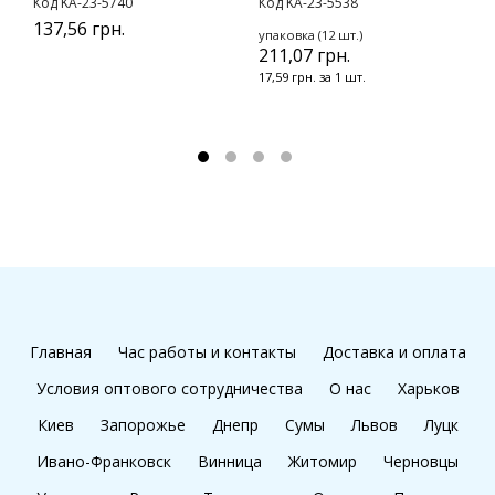
Код KA-23-5740
Код KA-23-5538
К
137,56 грн.
2
упаковка (12 шт.)
211,07 грн.
17,59 грн. за 1 шт.
Главная
Час работы и контакты
Доставка и оплата
Условия оптового сотрудничества
О нас
Харьков
Киев
Запорожье
Днепр
Сумы
Львов
Луцк
Ивано-Франковск
Винница
Житомир
Черновцы