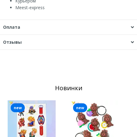
Курьером
Мeest-express
Оплата
Отзывы
Новинки
new
new