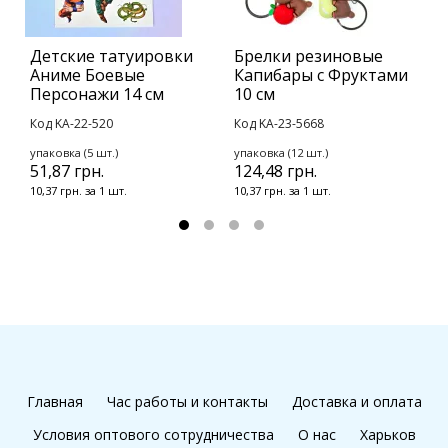
Детские татуировки
Брелки резиновые
В
Аниме Боевые
Капибары с Фруктами
д
Персонажи 14 см
10 см
К
Код KA-22-520
Код KA-23-5668
у
3
упаковка (5 шт.)
упаковка (12 шт.)
51,87 грн.
124,48 грн.
3
10,37 грн. за 1 шт.
10,37 грн. за 1 шт.
Главная
Час работы и контакты
Доставка и оплата
Условия оптового сотрудничества
О нас
Харьков