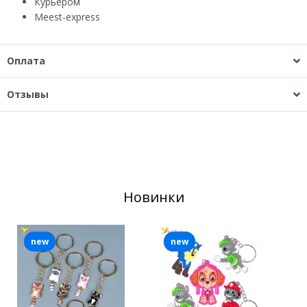
Курьером
Мeest-express
Оплата
Отзывы
Новинки
new
new