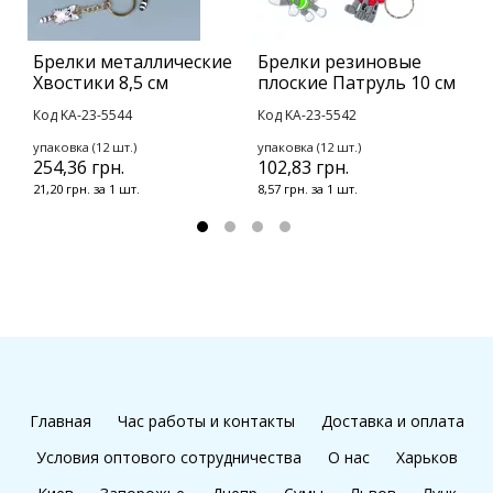
Брелки металлические
Брелки резиновые
Б
Хвостики 8,5 см
плоские Патруль 10 см
п
Код KA-23-5544
Код KA-23-5542
К
упаковка (12 шт.)
упаковка (12 шт.)
у
254,36 грн.
102,83 грн.
1
21,20 грн. за 1 шт.
8,57 грн. за 1 шт.
8
Главная
Час работы и контакты
Доставка и оплата
Условия оптового сотрудничества
О нас
Харьков