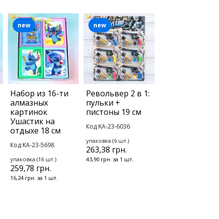
new
new
Набор из 16-ти
Револьвер 2 в 1:
алмазных
пульки +
картинок
пистоны 19 см
Ушастик на
Код KA-23-6036
отдыхе 18 см
упаковка (6 шт.)
Код KA-23-5698
263,38 грн.
упаковка (16 шт.)
43,90 грн. за 1 шт.
259,78 грн.
16,24 грн. за 1 шт.