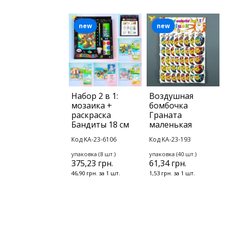
new
new
Набор 2 в 1:
Воздушная
мозаика +
бомбочка
раскраска
Граната
Бандиты 18 см
маленькая
Код KA-23-6106
Код KA-23-193
упаковка (8 шт.)
упаковка (40 шт.)
375,23 грн.
61,34 грн.
46,90 грн. за 1 шт.
1,53 грн. за 1 шт.