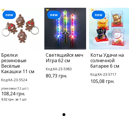
new
new
new
Брелки
Светящийся меч
Коты Удачи на
резиновые
Игра 62 см
солнечной
Весёлые
батарее 6 см
Код KA-23-5983
Какашки 11 см
Код KA-23-5717
80,73 грн.
Код KA-23-5524
105,08 грн.
упаковка (12 шт.)
108,24 грн.
9,02 грн. за 1 шт.