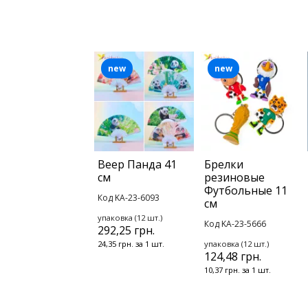
new
new
Веер Панда 41
Брелки
см
резиновые
Футбольные 11
Код KA-23-6093
см
упаковка (12 шт.)
Код KA-23-5666
292,25 грн.
24,35 грн. за 1 шт.
упаковка (12 шт.)
124,48 грн.
10,37 грн. за 1 шт.