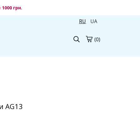
1000 грн.
RU
UA
(0)
и AG13