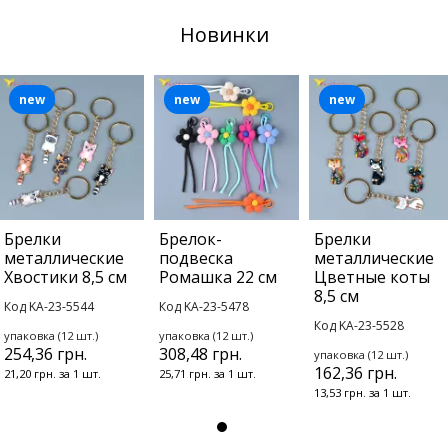
Новинки
new
new
new
Брелки
Брелок-
Брелки
металлические
подвеска
металлические
Хвостики 8,5 см
Ромашка 22 см
Цветные коты
8,5 см
Код KA-23-5544
Код KA-23-5478
Код KA-23-5528
упаковка (12 шт.)
упаковка (12 шт.)
254,36 грн.
308,48 грн.
упаковка (12 шт.)
162,36 грн.
21,20 грн. за 1 шт.
25,71 грн. за 1 шт.
13,53 грн. за 1 шт.