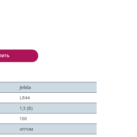
ПИТЬ
Jinlida
LR44
1,5 (В)
:
100
оптом