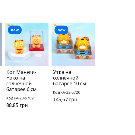
new
new
Кот Манэки-
Утка на
Нэко на
солнечной
солнечной
батарее 10 см
батарее 6 см
Код KA-23-5720
Код KA-23-5709
145,67 грн.
88,85 грн.