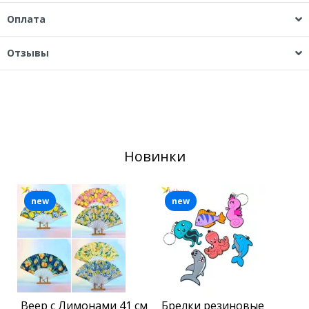
Оплата
Отзывы
Новинки
new
new
Веер с Лимонами 41 см
Брелки резиновые
Б