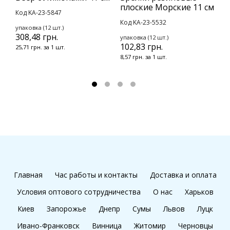
плоские Морские 11 см
Г
Код KA-23-5847
Код KA-23-5532
К
упаковка (12 шт.)
308,48 грн.
упаковка (12 шт.)
у
102,83 грн.
2
25,71 грн. за 1 шт.
8,57 грн. за 1 шт.
2
Главная
Час работы и контакты
Доставка и оплата
Условия оптового сотрудничества
О нас
Харьков
Киев
Запорожье
Днепр
Сумы
Львов
Луцк
Ивано-Франковск
Винница
Житомир
Черновцы