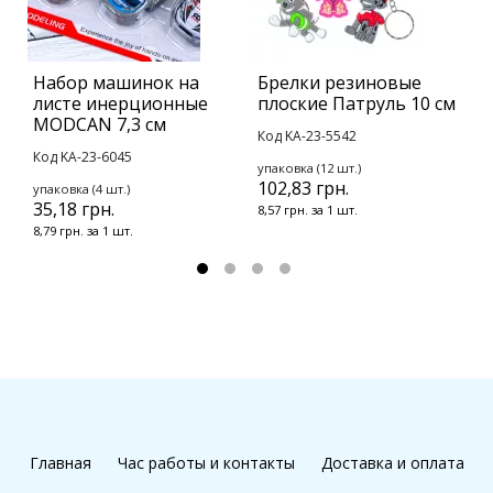
Набор машинок на
Брелки резиновые
Б
листе инерционные
плоские Патруль 10 см
К
MODCAN 7,3 см
Код KA-23-5542
К
Код KA-23-6045
упаковка (12 шт.)
у
102,83 грн.
1
упаковка (4 шт.)
35,18 грн.
8,57 грн. за 1 шт.
1
8,79 грн. за 1 шт.
Главная
Час работы и контакты
Доставка и оплата