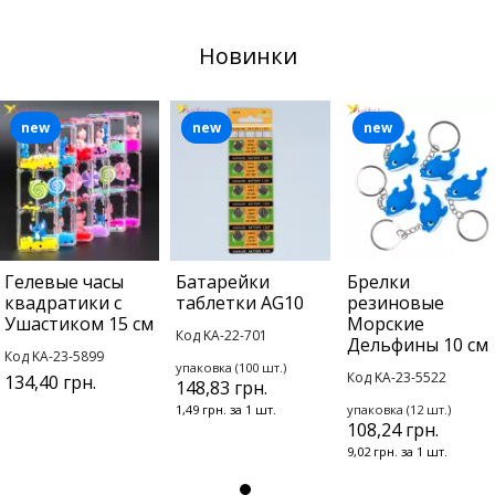
Новинки
new
new
new
Гелевые часы
Батарейки
Брелки
квадратики с
таблетки AG10
резиновые
Ушастиком 15 см
Морские
Код KA-22-701
Дельфины 10 см
Код KA-23-5899
упаковка (100 шт.)
Код KA-23-5522
134,40 грн.
148,83 грн.
1,49 грн. за 1 шт.
упаковка (12 шт.)
108,24 грн.
9,02 грн. за 1 шт.