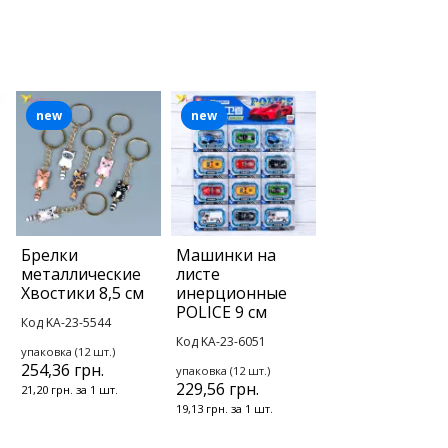
new
new
Брелки
Машинки на
металлические
листе
Хвостики 8,5 см
инерционные
POLICE 9 см
Код KA-23-5544
Код KA-23-6051
упаковка (12 шт.)
254,36 грн.
упаковка (12 шт.)
229,56 грн.
21,20 грн. за 1 шт.
19,13 грн. за 1 шт.