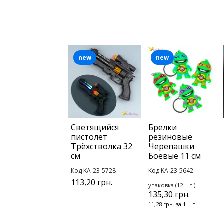
new
new
Светящийся
Брелки
пистолет
резиновые
Трёхстволка 32
Черепашки
см
Боевые 11 см
Код KA-23-5728
Код KA-23-5642
113,20 грн.
упаковка (12 шт.)
135,30 грн.
11,28 грн. за 1 шт.