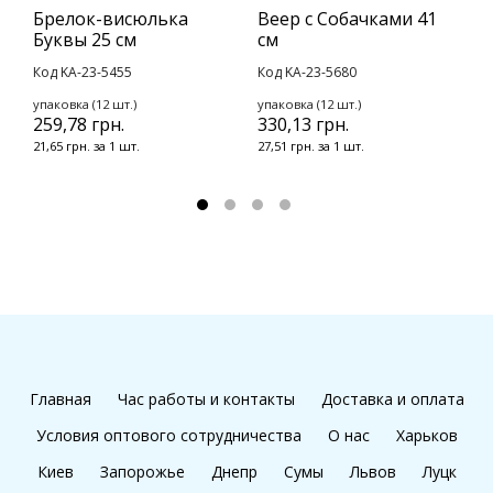
Брелок-висюлька
Веер с Собачками 41
Б
Буквы 25 см
см
к
П
Код KA-23-5455
Код KA-23-5680
К
упаковка (12 шт.)
упаковка (12 шт.)
259,78 грн.
330,13 грн.
у
9
21,65 грн. за 1 шт.
27,51 грн. за 1 шт.
8
Главная
Час работы и контакты
Доставка и оплата
Условия оптового сотрудничества
О нас
Харьков
Киев
Запорожье
Днепр
Сумы
Львов
Луцк