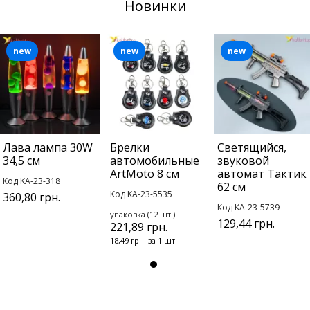
Новинки
new
new
new
Лава лампа 30W
Брелки
Светящийся,
34,5 см
автомобильные
звуковой
ArtMoto 8 см
автомат Тактик
Код KA-23-318
62 см
Код KA-23-5535
360,80 грн.
Код KA-23-5739
упаковка (12 шт.)
129,44 грн.
221,89 грн.
18,49 грн. за 1 шт.