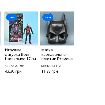
new
new
Игрушка
Маска
фигурка Воин
карнавальная
Насекомое 17 см
пластик Бэтмена
Код KA-23-6041
Код KA-23-112
43,30 грн.
11,28 грн.