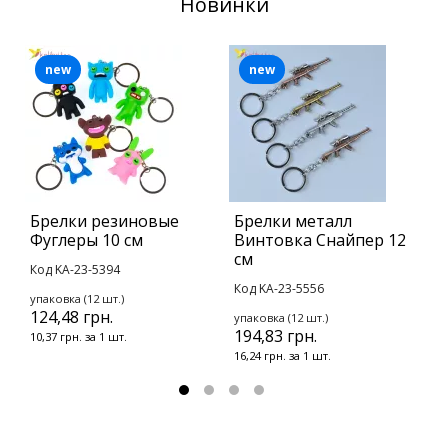
Новинки
new
new
Брелки резиновые
Брелки металл
Б
Фуглеры 10 см
Винтовка Снайпер 12
К
см
с
Код KA-23-5394
Код KA-23-5556
К
упаковка (12 шт.)
124,48 грн.
упаковка (12 шт.)
у
194,83 грн.
1
10,37 грн. за 1 шт.
16,24 грн. за 1 шт.
1