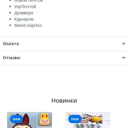
Новой Почтой
УкрПочтой
Деливери
Курьером
Мeest-express
Оплата
Отзывы
Новинки
new
new