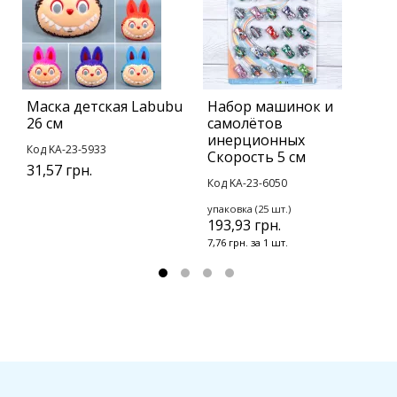
Маска детская Labubu
Набор машинок и
К
26 см
самолётов
с
инерционных
с
Код KA-23-5933
Скорость 5 см
К
31,57 грн.
Код KA-23-6050
1
упаковка (25 шт.)
193,93 грн.
7,76 грн. за 1 шт.