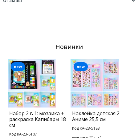
Отзывы
Новинки
new
new
Набор 2 в 1: мозаика +
Наклейка детская 2
С
раскраска Капибары 18
Аниме 25,5 см
С
см
Код KA-23-5183
К
Код KA-23-6107
5
упаковка (20 шт.)