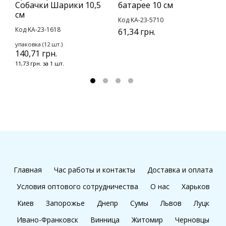
Собачки Шарики 10,5
батарее 10 см
н
см
В
Код KA-23-5710
Код KA-23-1618
К
61,34 грн.
1
упаковка (12 шт.)
140,71 грн.
11,73 грн. за 1 шт.
Главная
Час работы и контакты
Доставка и оплата
Условия оптового сотрудничества
О нас
Харьков
Киев
Запорожье
Днепр
Сумы
Львов
Луцк
Ивано-Франковск
Винница
Житомир
Черновцы