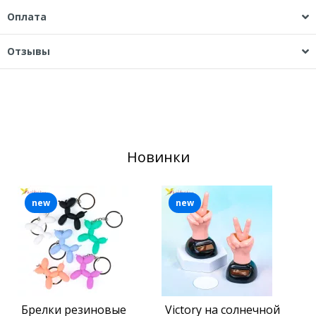
Оплата
Отзывы
Новинки
new
new
Брелки резиновые
Victory на солнечной
О