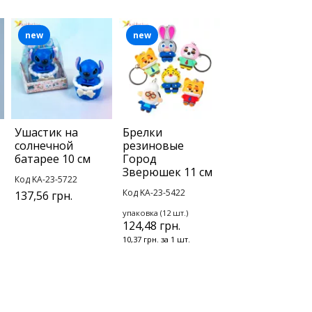
new
new
Ушастик на
Брелки
солнечной
резиновые
батарее 10 см
Город
Зверюшек 11 см
Код KA-23-5722
Код KA-23-5422
137,56 грн.
упаковка (12 шт.)
124,48 грн.
10,37 грн. за 1 шт.