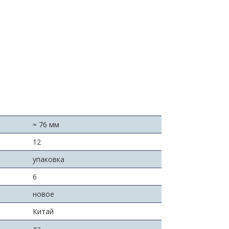
≈ 76 мм
:
12
упаковка
6
новое
Китай
да