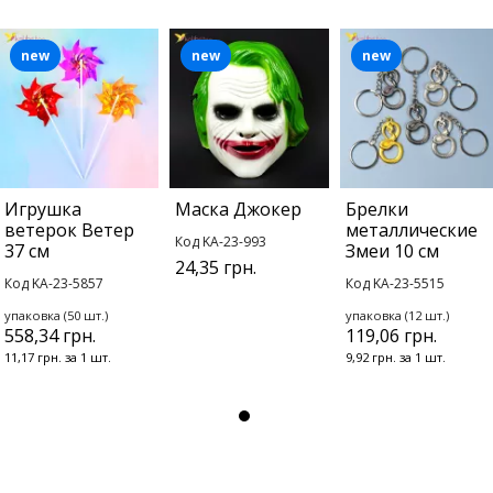
new
new
new
Игрушка
Маска Джокер
Брелки
ветерок Ветер
металлические
Код KA-23-993
37 см
Змеи 10 см
24,35 грн.
Код KA-23-5857
Код KA-23-5515
упаковка (50 шт.)
упаковка (12 шт.)
558,34 грн.
119,06 грн.
11,17 грн. за 1 шт.
9,92 грн. за 1 шт.