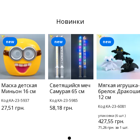
Новинки
new
new
new
Маска детская
Светящийся меч
Мягкая игрушка-
Миньон 16 см
Самурая 65 см
брелок Дракоши
12 см
Код KA-23-5937
Код KA-23-5985
Код KA-23-6081
27,51 грн.
58,18 грн.
упаковка (6 шт.)
427,55 грн.
71,26 грн. за 1 шт.