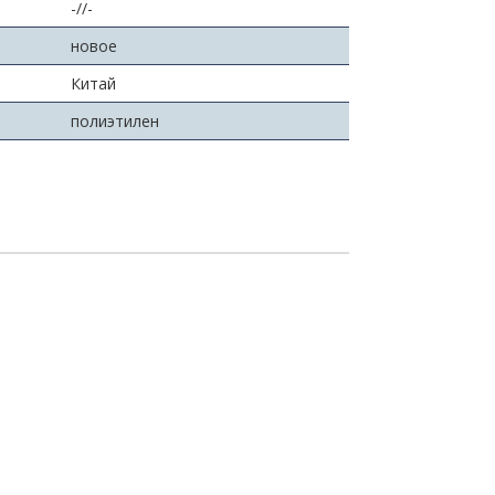
-//-
новое
Китай
полиэтилен