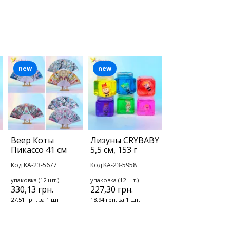
new
new
Веер Коты
Лизуны CRYBABY
Пикассо 41 см
5,5 см, 153 г
Код KA-23-5677
Код KA-23-5958
упаковка (12 шт.)
упаковка (12 шт.)
330,13 грн.
227,30 грн.
27,51 грн. за 1 шт.
18,94 грн. за 1 шт.