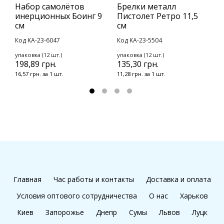
Набор самолётов
Брелки металл
В
инерционных Боинг 9
Пистолет Ретро 11,5
У
см
см
К
Код KA-23-6047
Код KA-23-5504
у
3
упаковка (12 шт.)
упаковка (12 шт.)
198,89 грн.
135,30 грн.
2
16,57 грн. за 1 шт.
11,28 грн. за 1 шт.
Главная
Час работы и контакты
Доставка и оплата
Условия оптового сотрудничества
О нас
Харьков
Киев
Запорожье
Днепр
Сумы
Львов
Луцк