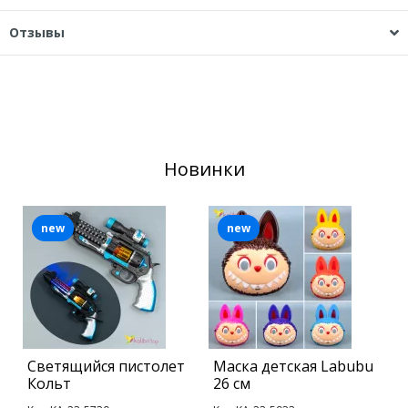
Отзывы
Новинки
new
new
Светящийся пистолет
Маска детская Labubu
С
Кольт
26 см
У