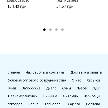
Код KA-23-5730
Код KA-23-5933
К
134,40 грн.
31,57 грн.
9
Главная
Час работы и контакты
Доставка и оплата
Условия оптового сотрудничества
О нас
Харьков
Киев
Запорожье
Днепр
Сумы
Львов
Луцк
Ивано-Франковск
Винница
Житомир
Черновцы
Ужгород
Ровно
Тернополь
Одесса
Полтава