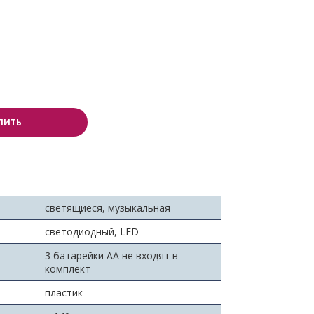
ПИТЬ
светящиеся, музыкальная
светодиодный, LED
3 батарейки АА не входят в
комплект
пластик