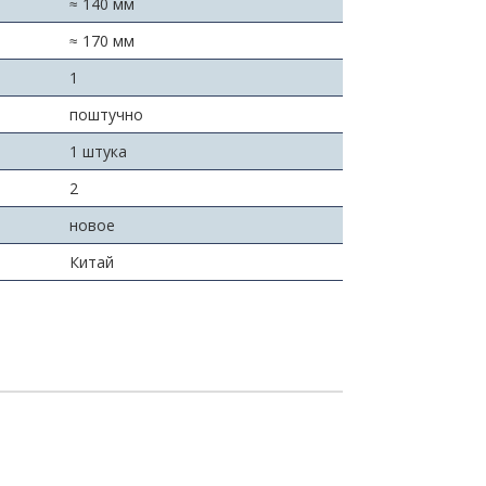
≈ 140 мм
≈ 170 мм
:
1
поштучно
1 штука
2
новое
Китай