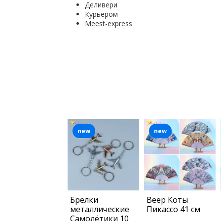
Деливери
Курьером
Мeest-express
new
new
Брелки
Веер Коты
металлические
Пикассо 41 см
Самолётики 10