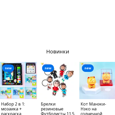
Новинки
new
new
new
Набор 2 в 1:
Брелки
Кот Манэки-
мозаика +
резиновые
Нэко на
раскраска
Футболисты 11,5
солнечной