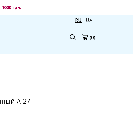
1000 грн.
RU
UA
(0)
нный A-27