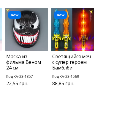
new
new
Маска из
Светящийся меч
фильма Веном
с супер героем
24 см
Бамблби
Код KA-23-1357
Код KA-23-1569
22,55 грн.
88,85 грн.