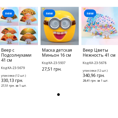
new
new
new
Веер с
Маска детская
Веер Цветы
Подсолнухами
Миньон 16 см
Нежность 41 см
41 см
Код KA-23-5937
Код KA-23-5678
Код KA-23-5679
27,51 грн.
упаковка (12 шт.)
340,96 грн.
упаковка (12 шт.)
330,13 грн.
28,41 грн. за 1 шт.
27,51 грн. за 1 шт.