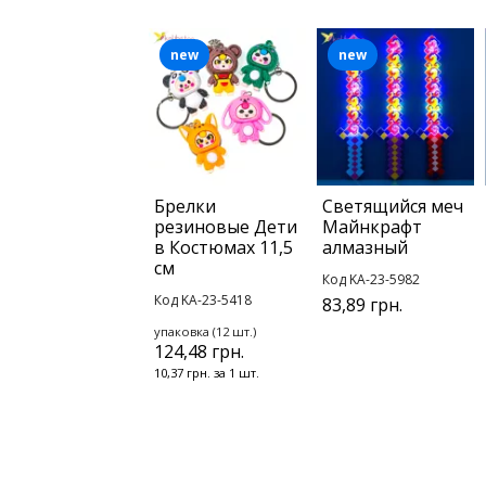
new
new
Брелки
Светящийся меч
резиновые Дети
Майнкрафт
в Костюмах 11,5
алмазный
см
Код KA-23-5982
Код KA-23-5418
83,89 грн.
упаковка (12 шт.)
124,48 грн.
10,37 грн. за 1 шт.