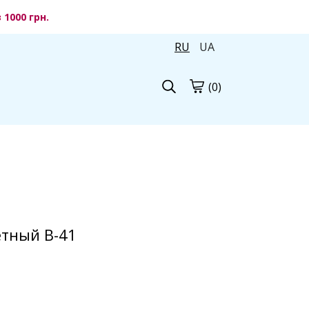
1000 грн.
RU
UA
(0)
етный B-41