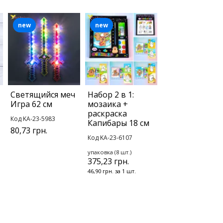
new
new
Светящийся меч
Набор 2 в 1:
Игра 62 см
мозаика +
раскраска
Код KA-23-5983
Капибары 18 см
80,73 грн.
Код KA-23-6107
упаковка (8 шт.)
375,23 грн.
46,90 грн. за 1 шт.