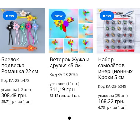
new
new
new
Брелок-
Ветерок Жужа и
Набор
подвеска
друзья 45 см
самолётов
Ромашка 22 см
инерционных
Код KA-23-2075
Крохи 5 см
Код KA-23-5478
упаковка (10 шт.)
Код KA-23-6048
311,19 грн.
упаковка (12 шт.)
308,48 грн.
31,12 грн. за 1 шт.
упаковка (25 шт.)
168,22 грн.
25,71 грн. за 1 шт.
6,73 грн. за 1 шт.