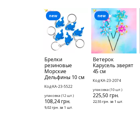
new
new
Брелки
Ветерок
резиновые
Карусель зверят
Морские
45 см
Дельфины 10 см
Код KA-23-2074
Код KA-23-5522
упаковка (10 шт.)
225,50 грн.
упаковка (12 шт.)
108,24 грн.
22,55 грн. за 1 шт.
9,02 грн. за 1 шт.