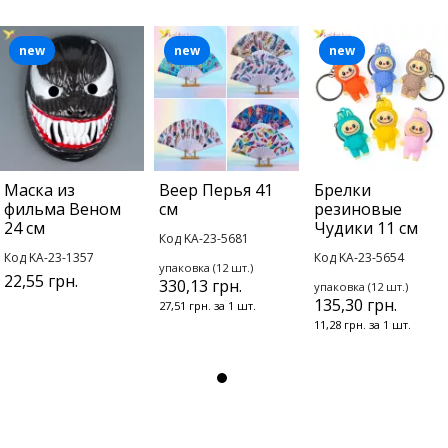
new
new
new
Маска из
Веер Перья 41
Брелки
фильма Веном
см
резиновые
24 см
Чудики 11 см
Код KA-23-5681
Код KA-23-1357
Код KA-23-5654
упаковка (12 шт.)
22,55 грн.
330,13 грн.
упаковка (12 шт.)
135,30 грн.
27,51 грн. за 1 шт.
11,28 грн. за 1 шт.