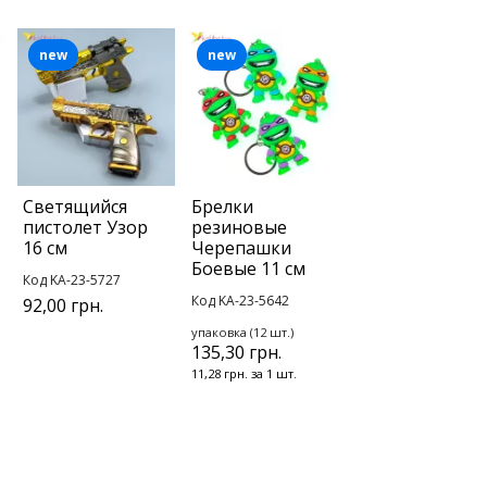
new
new
Светящийся
Брелки
пистолет Узор
резиновые
16 см
Черепашки
Боевые 11 см
Код KA-23-5727
Код KA-23-5642
92,00 грн.
упаковка (12 шт.)
135,30 грн.
11,28 грн. за 1 шт.