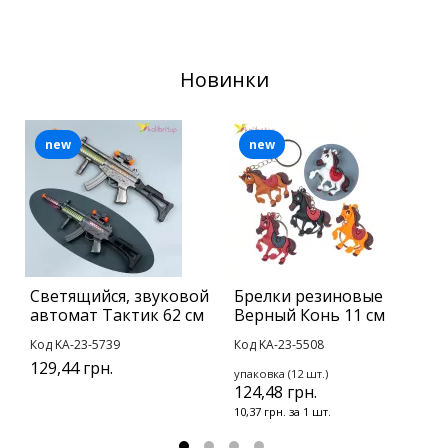
Новинки
new
new
Светящийся, звуковой
Брелки резиновые
М
автомат Тактик 62 см
Верный Конь 11 см
3
Код KA-23-5739
Код KA-23-5508
К
129,44 грн.
1
упаковка (12 шт.)
124,48 грн.
10,37 грн. за 1 шт.