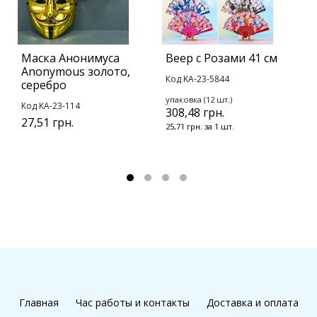
Маска Анонимуса
Веер с Розами 41 см
Б
Anonymous золото,
С
Код KA-23-5844
серебро
с
упаковка (12 шт.)
Код KA-23-114
К
308,48 грн.
27,51 грн.
25,71 грн. за 1 шт.
у
1
9
Главная
Час работы и контакты
Доставка и оплата