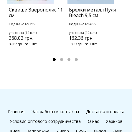
Сквиши Зверополис 11
Брелки металл Пуля
Б
см
Bleach 9,5 см
Г
Код KA-23-5359
Код KA-23-5486
К
упаковка (12 шт.)
упаковка (12 шт.)
у
368,02 грн.
162,36 грн.
1
30,67 грн. за 1 шт.
13,53 грн. за 1 шт.
1
Главная
Час работы и контакты
Доставка и оплата
Условия оптового сотрудничества
О нас
Харьков
Киев
Запорожье
Днепр
Сумы
Львов
Луцк