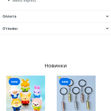
Мeest-express
Оплата
Отзывы
Новинки
new
new