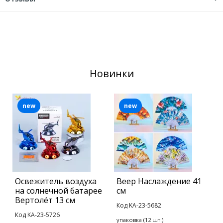
Новинки
new
new
Освежитель воздуха
Веер Наслаждение 41
Б
на солнечной батарее
см
Г
Вертолёт 13 см
Код KA-23-5682
К
Код KA-23-5726
упаковка (12 шт.)
у