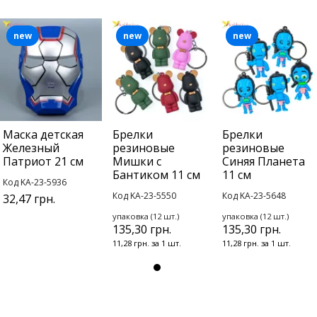
new
new
new
Маска детская
Брелки
Брелки
Железный
резиновые
резиновые
Патриот 21 см
Мишки с
Синяя Планета
Бантиком 11 см
11 см
Код KA-23-5936
Код KA-23-5550
Код KA-23-5648
32,47 грн.
упаковка (12 шт.)
упаковка (12 шт.)
135,30 грн.
135,30 грн.
11,28 грн. за 1 шт.
11,28 грн. за 1 шт.