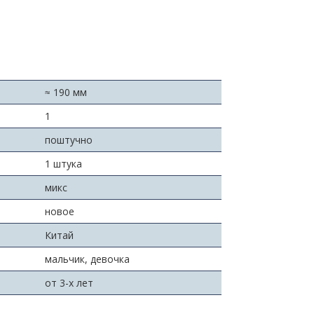
≈ 190 мм
:
1
поштучно
1 штука
микс
новое
Китай
мальчик, девочка
от 3-х лет