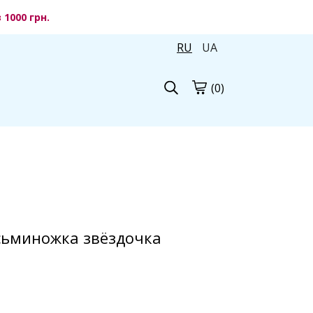
1000 грн.
RU
UA
(0)
сьминожка звёздочка