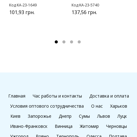
Код KA-23-1649
Код KA-23-5740
К
101,93 грн.
137,56 грн.
у
1
1
Главная
Час работы и контакты
Доставка и оплата
Условия оптового сотрудничества
О нас
Харьков
Киев
Запорожье
Днепр
Сумы
Львов
Луцк
Ивано-Франковск
Винница
Житомир
Черновцы
Ужгород
Ровно
Тернополь
Одесса
Полтава