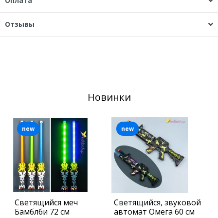
Оплата
Отзывы
Новинки
new
new
Светящийся меч
Светящийся, звуковой
Б
Бамблби 72 см
автомат Омега 60 см
1