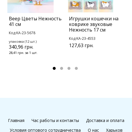
Веер Цветы Нежность
Игрушки кошечки на
Б
41 см
коврике звуковые
С
Нежность 17 см
Код KA-23-5678
К
Код KA-23-4553
упаковка (12 шт.)
у
127,63 грн.
340,96 грн.
1
28,41 грн. за 1 шт.
1
Главная
Час работы и контакты
Доставка и оплата
Условия оптового сотрудничества
О нас
Харьков