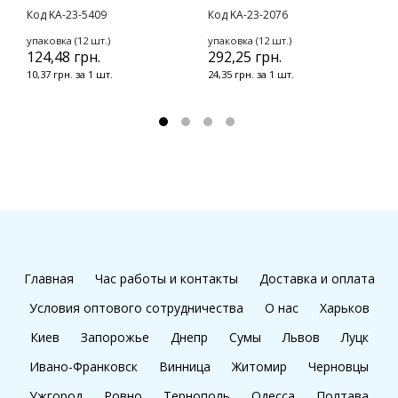
Код KA-23-5409
Код KA-23-2076
К
упаковка (12 шт.)
упаковка (12 шт.)
у
124,48 грн.
292,25 грн.
3
10,37 грн. за 1 шт.
24,35 грн. за 1 шт.
2
Главная
Час работы и контакты
Доставка и оплата
Условия оптового сотрудничества
О нас
Харьков
Киев
Запорожье
Днепр
Сумы
Львов
Луцк
Ивано-Франковск
Винница
Житомир
Черновцы
Ужгород
Ровно
Тернополь
Одесса
Полтава