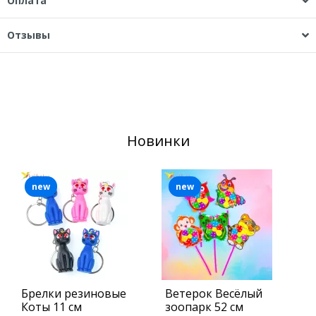
Оплата
Отзывы
Новинки
new
new
Брелки резиновые
Ветерок Весёлый
Б
Коты 11 см
зоопарк 52 см
Р