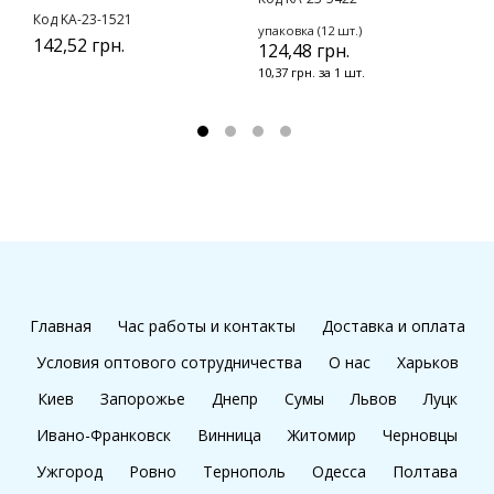
Код KA-23-1521
упаковка (12 шт.)
у
142,52 грн.
124,48 грн.
1
10,37 грн. за 1 шт.
1
Главная
Час работы и контакты
Доставка и оплата
Условия оптового сотрудничества
О нас
Харьков
Киев
Запорожье
Днепр
Сумы
Львов
Луцк
Ивано-Франковск
Винница
Житомир
Черновцы
Ужгород
Ровно
Тернополь
Одесса
Полтава