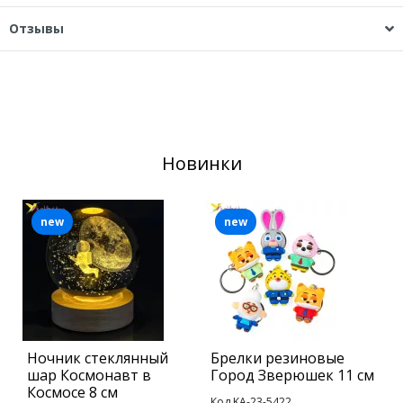
Отзывы
Новинки
new
new
Ночник стеклянный
Брелки резиновые
Б
шар Космонавт в
Город Зверюшек 11 см
У
Космосе 8 см
Код KA-23-5422
К