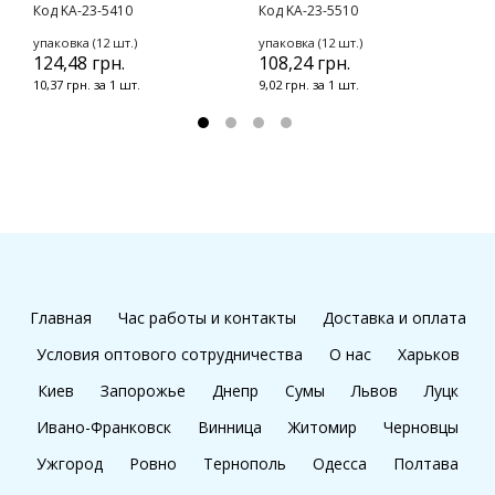
Код KA-23-5410
Код KA-23-5510
у
2
упаковка (12 шт.)
упаковка (12 шт.)
124,48 грн.
108,24 грн.
2
10,37 грн. за 1 шт.
9,02 грн. за 1 шт.
Главная
Час работы и контакты
Доставка и оплата
Условия оптового сотрудничества
О нас
Харьков
Киев
Запорожье
Днепр
Сумы
Львов
Луцк
Ивано-Франковск
Винница
Житомир
Черновцы
Ужгород
Ровно
Тернополь
Одесса
Полтава