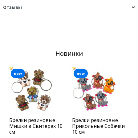
Отзывы
Новинки
new
new
Брелки резиновые
Брелки резиновые
В
Мишки в Свитерах 10
Прикольные Собачки
з
см
10 см
К