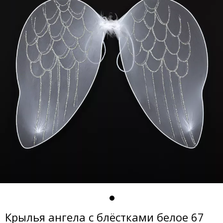
Крылья ангела с блёстками белое 67