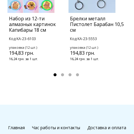
Набор из 12-ти
Брелки металл
М
алмазных картинок
Пистолет Барабан 10,5
M
Капибары 18 см
см
К
Код KA-23-6103
Код KA-23-5553
8
упаковка (12 шт.)
упаковка (12 шт.)
194,83 грн.
194,83 грн.
16,24 грн. за 1 шт.
16,24 грн. за 1 шт.
Главная
Час работы и контакты
Доставка и оплата