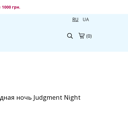
1000 грн.
RU
UA
(0)
дная ночь Judgment Night