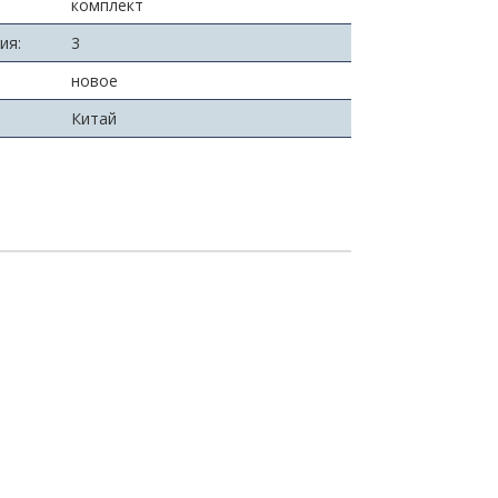
комплект
ия:
3
новое
Китай