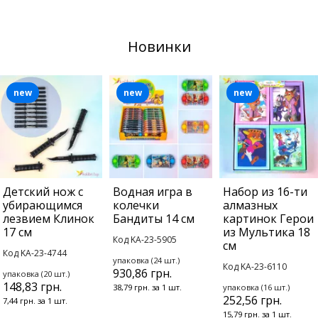
Новинки
new
new
new
Детский нож с
Водная игра в
Набор из 16-ти
убирающимся
колечки
алмазных
лезвием Клинок
Бандиты 14 см
картинок Герои
17 см
из Мультика 18
Код KA-23-5905
см
Код KA-23-4744
упаковка (24 шт.)
Код KA-23-6110
930,86 грн.
упаковка (20 шт.)
148,83 грн.
38,79 грн. за 1 шт.
упаковка (16 шт.)
252,56 грн.
7,44 грн. за 1 шт.
15,79 грн. за 1 шт.