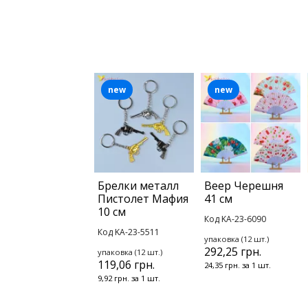
new
new
Брелки металл
Веер Черешня
Пистолет Мафия
41 см
10 см
Код KA-23-6090
Код KA-23-5511
упаковка (12 шт.)
292,25 грн.
упаковка (12 шт.)
119,06 грн.
24,35 грн. за 1 шт.
9,92 грн. за 1 шт.