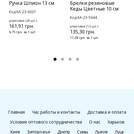
Ручка Шпион 13 см
Брелки резиновые
Б
Кеды Цветные 10 см
Б
Код KA-23-6037
Код KA-23-5644
К
упаковка (24 шт.)
161,91 грн.
упаковка (12 шт.)
у
135,30 грн.
1
6,75 грн. за 1 шт.
11,28 грн. за 1 шт.
9
Главная
Час работы и контакты
Доставка и оплата
Условия оптового сотрудничества
О нас
Харьков
Киев
Запорожье
Днепр
Сумы
Львов
Луцк