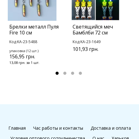
Брелки металл Пуля
Светящийся меч
Б
Fire 10 см
Бамблби 72 см
С
Код KA-23-5488
Код KA-23-1649
К
101,93 грн.
упаковка (12 шт.)
у
156,95 грн.
1
13,08 грн. за 1 шт.
1
Главная
Час работы и контакты
Доставка и оплата
Условия оптового сотрудничества
О нас
Харьков