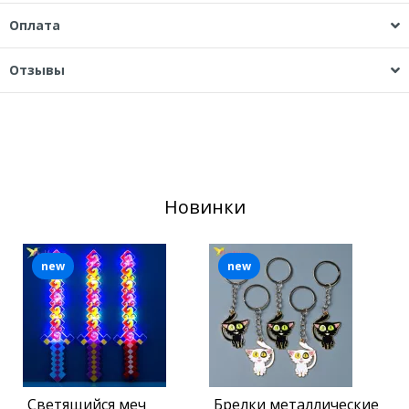
Оплата
Отзывы
Новинки
new
new
Светящийся меч
Брелки металлические
К