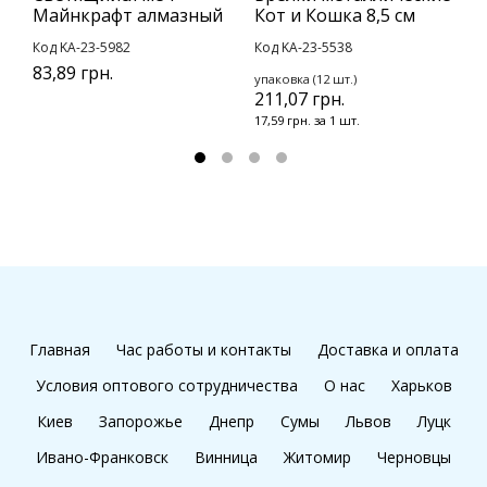
Майнкрафт алмазный
Кот и Кошка 8,5 см
с
с
Код KA-23-5982
Код KA-23-5538
К
83,89 грн.
упаковка (12 шт.)
1
211,07 грн.
17,59 грн. за 1 шт.
Главная
Час работы и контакты
Доставка и оплата
Условия оптового сотрудничества
О нас
Харьков
Киев
Запорожье
Днепр
Сумы
Львов
Луцк
Ивано-Франковск
Винница
Житомир
Черновцы