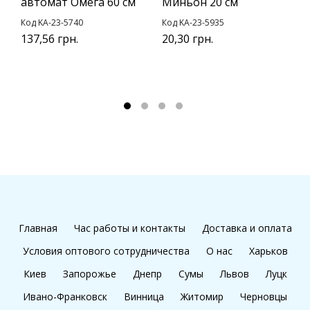
автомат Омега 60 см
Миньон 20 см
М
Код KA-23-5740
Код KA-23-5935
К
137,56 грн.
20,30 грн.
у
1
1
Главная
Час работы и контакты
Доставка и оплата
Условия оптового сотрудничества
О нас
Харьков
Киев
Запорожье
Днепр
Сумы
Львов
Луцк
Ивано-Франковск
Винница
Житомир
Черновцы