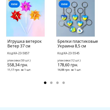
new
new
Игрушка ветерок
Брелки пластиковые
Б
Ветер 37 см
Украина 8,5 см
B
Код KA-23-5857
Код KA-23-5545
К
упаковка (50 шт.)
упаковка (12 шт.)
у
558,34 грн.
178,60 грн.
1
11,17 грн. за 1 шт.
14,88 грн. за 1 шт.
1