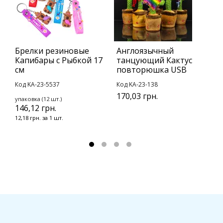
Брелки резиновые
Англоязычный
Н
Капибары с Рыбкой 17
танцующий Кактус
р
см
повторюшка USB
с
Код KA-23-5537
Код KA-23-138
К
170,03 грн.
упаковка (12 шт.)
у
146,12 грн.
3
12,18 грн. за 1 шт.
4