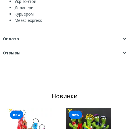
УкрПочтой
Деливери
Курьером
Мeest-express
Оплата
Отзывы
Новинки
new
new