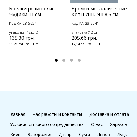
Брелки резиновые
Брелки металлические
Б
Чудики 11 см
Коты Инь-Ян 8,5 см
р
Р
Код KA-23-5654
Код KA-23-5541
К
упаковка (12 шт.)
упаковка (12 шт.)
135,30 грн.
205,66 грн.
у
2
11,28 грн. за 1 шт.
17,14 грн. за 1 шт.
2
Главная
Час работы и контакты
Доставка и оплата
Условия оптового сотрудничества
О нас
Харьков
Киев
Запорожье
Днепр
Сумы
Львов
Луцк