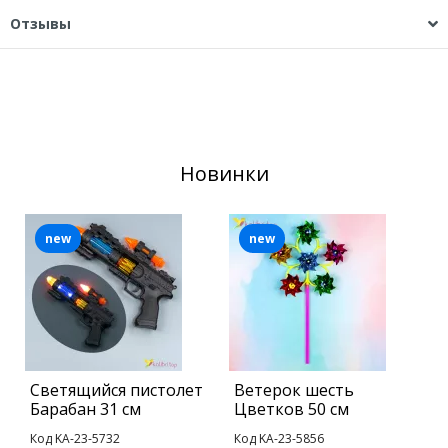
Отзывы
Новинки
new
new
Светящийся пистолет
Ветерок шесть
Б
Барабан 31 см
Цветков 50 см
К
Код KA-23-5732
Код KA-23-5856
К