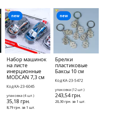
new
new
Набор машинок
Брелки
на листе
пластиковые
инерционные
Баксы 10 см
MODCAN 7,3 см
Код KA-23-5472
Код KA-23-6045
упаковка (12 шт.)
243,54 грн.
упаковка (4 шт.)
35,18 грн.
20,30 грн. за 1 шт.
8,79 грн. за 1 шт.