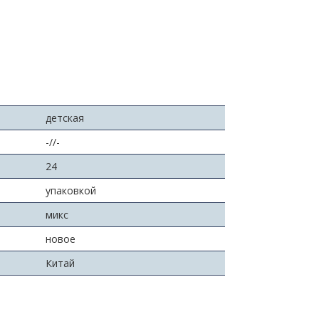
детская
-//-
:
24
упаковкой
микс
новое
Китай