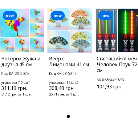
new
new
new
Ветерок Жужа и
Веер с
Светящийся меч
друзья 45 см
Лимонами 41 см
Человек Паук 72
см
Код KA-23-2075
Код KA-23-5847
Код KA-23-1648
упаковка (10 шт.)
упаковка (12 шт.)
101,93 грн.
311,19 грн.
308,48 грн.
31,12 грн. за 1 шт.
25,71 грн. за 1 шт.