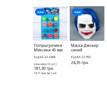
new
new
Попрыгунчики
Маска Джокер
Миксики 45 мм
синий
Код KA-23-1888
Код KA-23-993
24,35 грн.
упаковка (12 шт.)
181,30 грн.
15,11 грн. за 1 шт.